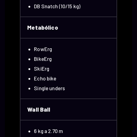
DB Snatch (10/15 kg)
Metabólico
RowErg
BikeErg
SkiErg
Echo bike
Single unders
Wall Ball
6 kg a 2.70 m