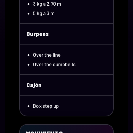
3 kg a 2.70 m
5 kg a 3 m
Burpees
Over the line
Over the dumbbells
Cajón
Box step up