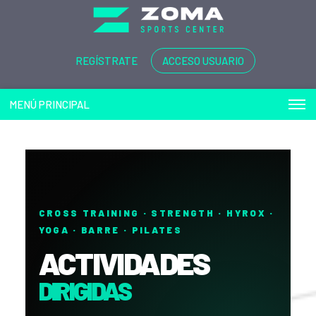
REGÍSTRATE
ACCESO USUARIO
MENÚ PRINCIPAL
CROSS TRAINING · STRENGTH · HYROX ·
YOGA · BARRE · PILATES
ACTIVIDADES
DIRIGIDAS