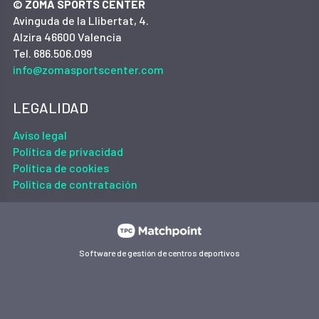
© ZOMA SPORTS CENTER
Avinguda de la Llibertat, 4.
Alzira 46600 Valencia
Tel. 686.506.099
info@zomasportscenter.com
LEGALIDAD
Aviso legal
Política de privacidad
Política de cookies
Política de contratación
Software de gestión de centros deportivos
Las cookies de este sitio web se usan para personalizar el
contenido y los anuncios, ofrecer funciones de redes sociales
y analizar el tráfico. Además, compartimos información