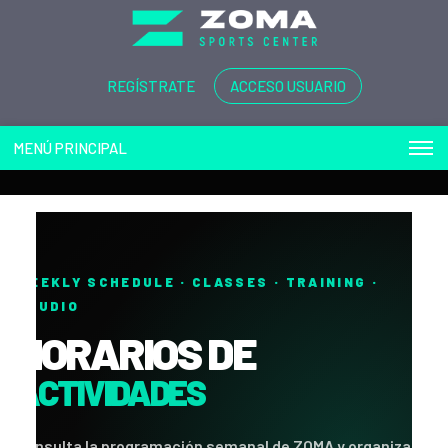
REGÍSTRATE
ACCESO USUARIO
MENÚ PRINCIPAL
WEEKLY SCHEDULE · CLASSES · TRAINING ·
STUDIO
HORARIOS DE
ACTIVIDADES
Consulta la programación semanal de ZOMA y organiza